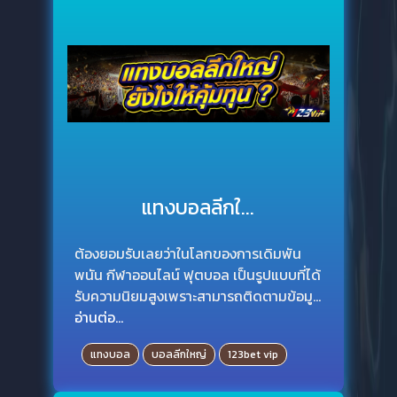
แทงบอลลีกใ...
ต้องยอมรับเลยว่าในโลกของการเดิมพัน
พนัน กีฬาออนไลน์ ฟุตบอล เป็นรูปแบบที่ได้
รับความนิยมสูงเพราะสามารถติดตามข้อมูล
การแข่งขันไ...
อ่านต่อ...
แทงบอล
บอลลีกใหญ่
123bet vip