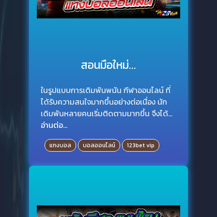
สอนมือใหม่...
ในรูปแบบการเดิมพันพนัน กีฬาออนไลน์ ที่
ได้รับความสนใจมากขึ้นอย่างต่อเนื่อง นัก
เดิมพันหลายคนเริ่มติดตามมากขึ้น จึงได้
เริ่มมอ...
อ่านต่อ...
แทงบอล
บอลออนไลน์
123bet vip