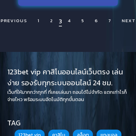
3
PREVIOUS
1
2
4
5
6
7
NEXT
123bet vip คาสิโนออนไลน์เว็บตรง เล่น
ง่าย รองรับทุกระบบออนไลน์ 24 ชม.
เว็บที่ให้มากกว่าทุกที่ ที่เคยเล่นมา ถอนได้ไม่จำกัด แตกเท่าไรก็
จ่ายไหว พร้อมระบบอัตโนมัติทุกขั้นตอน
TAG
123bet vip
คาสิโน
สล็อต
แทงบอล