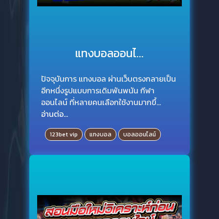
แทงบอลออนไ...
ปัจจุบันการ แทงบอล ผ่านเว็บตรงกลายเป็น
อีกหนึ่งรูปแบบการเดิมพันพนัน กีฬา
ออนไลน์ ที่หลายคนเลือกใช้งานมากขึ้...
อ่านต่อ...
123bet vip
แทงบอล
บอลออนไลน์