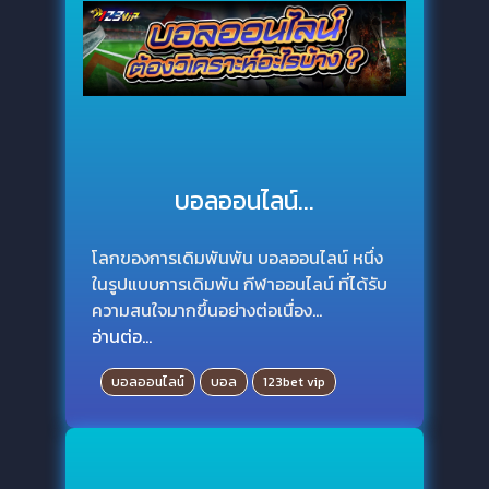
บอลออนไลน์...
โลกของการเดิมพันพัน บอลออนไลน์ หนึ่ง
ในรูปแบบการเดิมพัน กีฬาออนไลน์ ที่ได้รับ
ความสนใจมากขึ้นอย่างต่อเนื่อง...
อ่านต่อ...
บอลออนไลน์
บอล
123bet vip