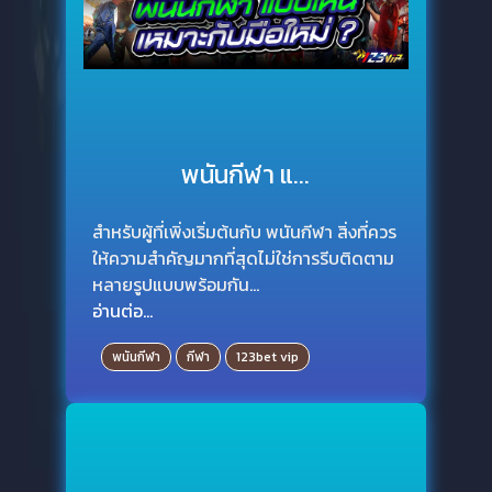
พนันกีฬา แ...
สำหรับผู้ที่เพิ่งเริ่มต้นกับ พนันกีฬา สิ่งที่ควร
ให้ความสำคัญมากที่สุดไม่ใช่การรีบติดตาม
หลายรูปแบบพร้อมกัน...
อ่านต่อ...
พนันกีฬา
กีฬา
123bet vip