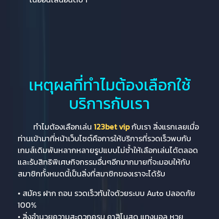
เหตุผลที่ทำไมต้องเลือกใช้
บริการกับเรา
ทำไมต้องเลือกเล่น
123bet vip
กับเรา สิ่งแรกเลยเมื่อ
ท่านเข้ามาที่หน้าเว็บไซต์คือการให้บริการที่รวดเร็วพบกับ
เกมส์เดิมพันหลากหลายรูปแบบไม่ซ้ำให้เลือกเล่นได้ตลอด
และรับสิทธิพิเศษกิจกรรมอื่นๆอีกมากมายที่จะมอบให้กับ
สมาชิกทั้งหมดนี้เป็นสิ่งที่สมาชิกของเราจะได้รับ
• สมัคร ฝาก ถอน รวดเร็วทันใจด้วยระบบ Auto ปลอดภัย
100%
• สิ่งอำนวยความสะดวกครบ คาสิโนสด แทงบอล หวย