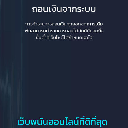
ถอนเงินจากระบบ
การทำรายการถอนเงินทุกยอดจากการเดิม
พันสามารถทำรายการถอนได้ทันทีที่ยอดถึง
ขั้นต่ำที่เว็บไซต์ได้กำหนดเอาไว้
เว็บพนันออนไลน์ที่ดีที่สุด