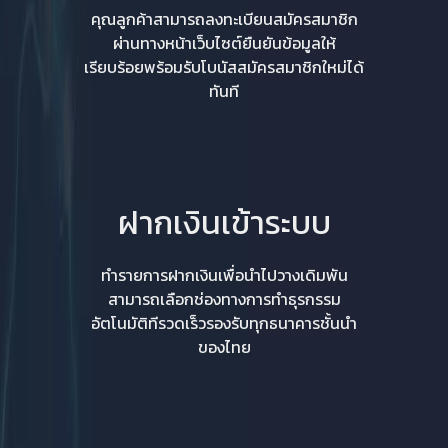
คุณลูกค้าสามารถลงทะเบียนสมัครสมาชิก
ผ่านทางหน้าเว็บไซต์ยืนยันข้อมูลให้
เรียบร้อยพร้อมรับโบนัสสมัครสมาชิกใหม่ได้
ทันที
ฝากเงินเข้าระบบ
ทำรายการฝากเงินเพื่อนำไปวางเดิมพัน
สามารถเลือกช่องทางการทำธุรกรรม
อัตโนมัติทีรวดเร็วรองรับทุกธนาคารชั้นนำ
ของไทย