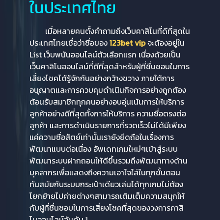
ในประเทศไทย
เมื่อหลายคนตั้งคำถามถึงเว็บคาสิโนที่ดีที่สุดใน
ประเทศไทยเชื่อว่าชื่อของ
123bet vip
จะต้องอยู่ใน
List เว็บพนันออนไลน์ตัวเลือกแรก เนื่องด้วยเป็น
เว็บคาสิโนออนไลน์ที่ดีที่สุดสำหรับผู้ที่ชื่นชอบในการ
เสี่ยงโชคได้รู้จักกันอย่างกว้างขวาง ภายใต้การ
อนุญาตและการควบคุมดำเนินกิจการอย่างถูกต้อง
ต้อนรับสมาชิกทุกคนอย่างอบอุ่นเน้นการให้บริการ
ลูกค้าอย่างดีที่สุดทั้งการให้บริการ ความซื่อตรงต่อ
ลูกค้า และการดำเนินรายการที่รวดเร็วไม่ได้มีเพียง
แค่ความซื่อสัตย์เท่านั้นเรายังยึดถือในเรื่องการ
พัฒนาแบบต่อเนื่อง อัพเดทเกมใหม่ๆเข้าสู่ระบบ
พัฒนาระบบฝากถอนให้ดีขึ้นรวมถึงพัฒนาทางด้าน
บุคลากรเพื่อแสดงถึงความเอาใจใส่ในทุกขั้นตอน
ทันสมัยกับระบบกระเป๋าเดียวเล่นได้ทุกเกมไม่ต้อง
โยกย้ายไปค่ายต่างๆสามารถเติมเต็มความสนุกให้
กับผู้ที่ชื่นชอบในการเสี่ยงโชคที่สุดของวงการคาสิ
โนออนไลน์อันดับ 1