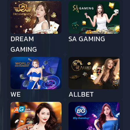
DREAM
SA GAMING
GAMING
WE
ALLBET