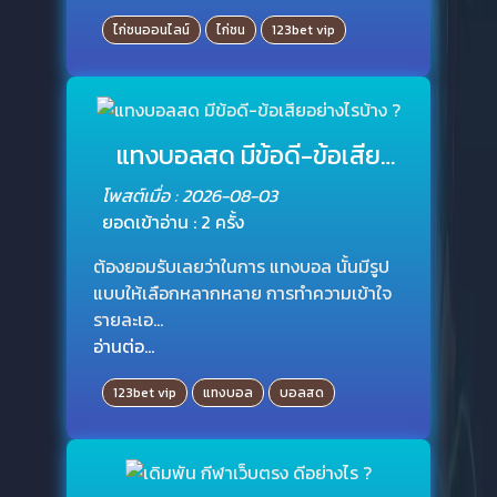
ไก่ชนออนไลน์
ไก่ชน
123bet vip
แทงบอลสด มีข้อดี-ข้อเสีย
อย่างไ
โพสต์เมื่อ : 2026-08-03
ยอดเข้าอ่าน : 2 ครั้ง
ต้องยอมรับเลยว่าในการ แทงบอล นั้นมีรูป
แบบให้เลือกหลากหลาย การทำความเข้าใจ
รายละเอ...
อ่านต่อ...
123bet vip
แทงบอล
บอลสด