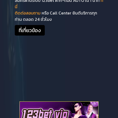
สมัครผ่านระบบ 123bet ฝาก-ถอน AUTO ใน 1 นาที
ที่
นี่
ติดต่อสอบถาม
หรือ Call Center ยินดีบริการทุก
ท่าน ตลอด 24 ชั่วโมง
ที่เกี่ยวข้อง