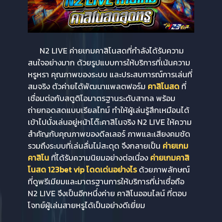
AE Sexy
Dream
Pretty
Gaming
Gaming
N2 LIVE ค่ายเกมคาสิโนสดที่กำลังได้รับความ
สนใจอย่างมาก ด้วยรูปแบบการให้บริการที่เน้นความ
หรูหรา คุณภาพของระบบ และประสบการณ์การเล่นที่
สมจริง ตัวค่ายได้พัฒนาแพลตฟอร์ม
คาสิโนสด
ที่
เชื่อมต่อกับสตูดิโอมาตรฐานระดับสากล พร้อม
ถ่ายทอดสดแบบเรียลไทม์ ทำให้ผู้เล่นรู้สึกเหมือนได้
เข้าไปนั่งเล่นอยู่หน้าโต๊ะคาสิโนจริง N2 LIVE ให้ความ
สำคัญกับคุณภาพของดีลเลอร์ ภาพและเสียงคมชัด
Allbet
รวมถึงระบบที่เล่นลื่นไม่สะดุด จึงกลายเป็น
ค่ายเกม
Evo
คาสิโน
ที่ได้รับความนิยมอย่างต่อเนื่อง
ค่ายเกมคาสิ
123BETVIP
Gaming
โนสด
123bet vip โดดเด่นอย่างไร
ด้วยภาพลักษณ์
ที่ดูพรีเมียมและมาตรฐานการให้บริการที่น่าเชื่อถือ
N2 LIVE จึงเป็นอีกหนึ่งค่าย คาสิโนออนไลน์ ที่ตอบ
โจทย์ผู้เล่นสายหรูได้เป็นอย่างดีเยี่ยม