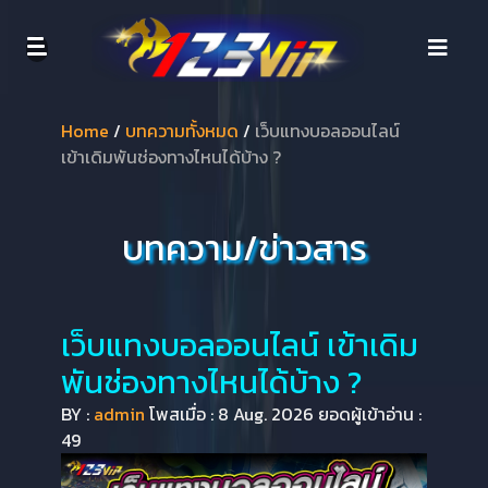
Home
/
บทความทั้งหมด
/
เว็บแทงบอลออนไลน์
เข้าเดิมพันช่องทางไหนได้บ้าง ?
บทความ/ข่าวสาร
SA
WM
Sexy
Casino
Casino
Gaming
เว็บแทงบอลออนไลน์ เข้าเดิม
พันช่องทางไหนได้บ้าง ?
BY :
admin
โพสเมื่อ : 8 Aug. 2026
ยอดผู้เข้าอ่าน :
49