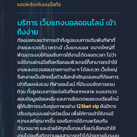
แอปพลิเคชันบนมือถือ
บริการ เว็บแทงบอลออนไลน์ เข้า
ถึงง่าย
ต้องบอกเลยว่าการเข้าถึงรูปแบบการเดิมพันกีฬาที่
ง่ายและรวดเร็ว เพราะมี
เว็บแทงบอล
ขนาดใหญ่ที่
พัฒนาระบบให้รองรับการใช้งานได้ตลอดเวลา ไม่ว่า
จะใช้งานผ่านมือถือหรือคอมพิวเตอร์ก็สามารถเข้าใช้
งานและตรวจสอบรายการต่าง ๆ ได้สะดวก เว็บใหญ่
จึงกลายเป็นอีกหนึ่งตัวเลือกสำคัญของคนที่ต้องการ
เข้าถึงแหล่งรวม กีฬาออนไลน์ ที่มีระบบจัดการครบ
ถ้วน ทั้งรูปแบบการแข่งขันที่หลากหลาย ระบบตรวจ
สอบข้อมูลย้อนหลัง และการอัปเดตผลแบบเรียลไทม์
ผู้ให้บริการระดับคุณภาพอย่าง
123bet vip
ยังมีการ
ปรับปรุงระบบอย่างต่อเนื่อง เพื่อให้การเข้าใช้งานมี
ความเสถียรมากขึ้น รองรับการใช้งานพร้อมกัน
จำนวนมาก และช่วยให้ทุกขั้นตอนตั้งแต่เลือกเข้าใช้
งานไปจนถึงติดตามผลสามารถทำได้ง่ายภายในระบบ