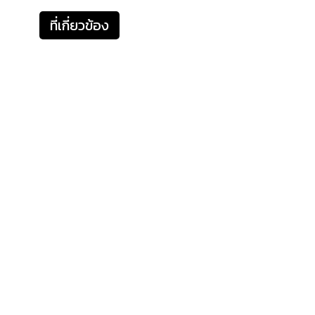
ที่เกี่ยวข้อง