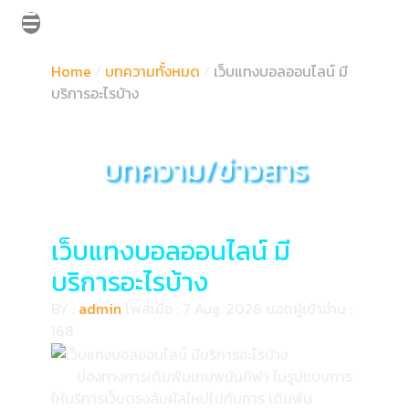
Home
/
บทความทั้งหมด
/
เว็บแทงบอลออนไลน์ มี
บริการอะไรบ้าง
บทความ/ข่าวสาร
SA
WM
Sexy
เว็บแทงบอลออนไลน์ มี
Casino
Casino
Gaming
บริการอะไรบ้าง
BY :
admin
โพสเมื่อ : 7 Aug. 2026
ยอดผู้เข้าอ่าน :
168
ช่องทางการเดิมพันเกมพนันกีฬา ในรูปแบบการ
ให้บริการเว็บตรงสัมผัสใหม่ไปกับการ เดิมพัน