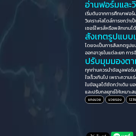
อ่านฟอร์มและว
เริ่มต้นจากการศึกษาฟอร์ม
วิเคราะห์สไตล์การชกว่าเป็
เซอร์ไพรส์หรือพลิกเกมได้
สังเกตรูปแบบ
โดยจะเป็นการสังเกตรูป
ออกอาวุธในแต่ละยก การจั
ปรับมุมมองต
ทุกท่านควรนำข้อมูลฟอร์ม
ใจเร็วเกินไป เพราะความเ
ในข้อมูลได้ชัดกว่าเดิม 
และปรับกลยุทธ์ให้เหมาะสม
แทงมวย
มวยรอง
123b