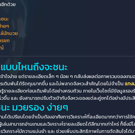
นอีกด้วย
ะชนะ
ง่ายๆ
AE
ตล์นักมวย
Dream
Pretty
Sexy
การชก
Gaming
Gaming
ณ์
แบบไหนถึงจะชนะ
เข้าใจง่าย แต่รายละเอียดเล็ก ๆ น้อย ๆ กลับส่งผลต่อภาพรวมของเกมอย
เดิมพันได้รัดกุมมากขึ้น และไม่พลาดจังหวะสำคัญโดยไม่จำเป็น
แทงมว
รู้รายละเอียดก่อนเดิมพันได้อย่างครบถ้วน ภายในเว็บไซต์มีข้อมูลรองรั
ร็วขึ้น และ ยังสามารถปรับตัวเข้ากับจังหวะของแต่ละคู่ชกได้อย่างมีประ
ชนะ มวยรอง ง่ายๆ
Allbet
123BETVIP
วามได้เปรียบโดยจำเป็นต้องอาศัยการวิเคราะห์ที่ละเอียดมากกว่าการใช้ค
Evo
ยิ่งผู้เล่นสามารถอ่านเกมและวิเคราะห์รายละเอียดได้ลึกมากเท่าไหร่ ก็ยิ่
Gaming
ิเคราะห์มีความแม่นยำ และ ช่วยเพิ่มประสิทธิภาพในการตัดสินใจได้มากย