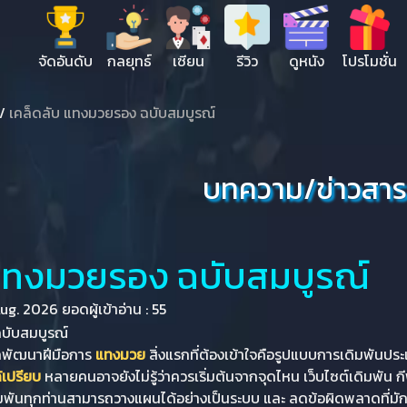
จัดอันดับ
กลยุทธ์
เซียน
รีวิว
ดูหนัง
โปรโมชั่น
/
เคล็ดลับ แทงมวยรอง ฉบับสมบูรณ์
บทความ/ข่าวสา
SA
WM
Sexy
 แทงมวยรอง ฉบับสมบูรณ์
Casino
Casino
Gaming
 Aug. 2026
ยอดผู้เข้าอ่าน : 55
กพัฒนาฝีมือการ
แทงมวย
สิ่งแรกที่ต้องเข้าใจคือรูปแบบการเดิมพันประเ
้เปรียบ
หลายคนอาจยังไม่รู้ว่าควรเริ่มต้นจากจุดไหน เว็บไซต์เดิมพัน 
ดิมพันทุกท่านสามารถวางแผนได้อย่างเป็นระบบ และ ลดข้อผิดพลาดที่มัก