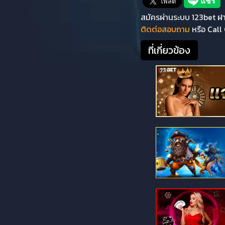
สมัครผ่านระบบ 123bet ฝ
ติดต่อสอบถาม
หรือ Call 
ที่เกี่ยวข้อง