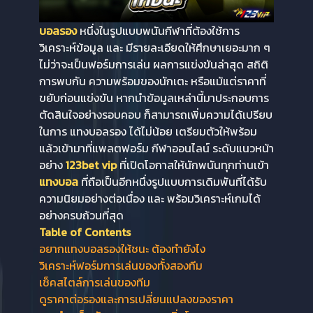
AE Sexy
บอลรอง
หนึ่งในรูปแบบพนันกีฬาที่ต้องใช้การ
Dream
Pretty
วิเคราะห์ข้อมูล และ มีรายละเอียดให้ศึกษาเยอะมาก ๆ
Gaming
Gaming
ไม่ว่าจะเป็นฟอร์มการเล่น ผลการแข่งขันล่าสุด สถิติ
การพบกัน ความพร้อมของนักเตะ หรือแม้แต่ราคาที่
ขยับก่อนแข่งขัน หากนำข้อมูลเหล่านี้มาประกอบการ
ตัดสินใจอย่างรอบคอบ ก็สามารถเพิ่มความได้เปรียบ
ในการ แทงบอลรอง ได้ไม่น้อย เตรียมตัวให้พร้อม
แล้วเข้ามาที่แพลตฟอร์ม กีฬาออนไลน์ ระดับแนวหน้า
อย่าง
123bet vip
ที่เปิดโอกาสให้นักพนันทุกท่านเข้า
แทงบอล
ที่ถือเป็นอีกหนึ่งรูปแบบการเดิมพันที่ได้รับ
Allbet
ความนิยมอย่างต่อเนื่อง และ พร้อมวิเคราะห์เกมได้
Evo
อย่างครบถ้วนที่สุด
123BETVIP
Gaming
Table of Contents
อยากแทงบอลรองให้ชนะ ต้องทำยังไง
วิเคราะห์ฟอร์มการเล่นของทั้งสองทีม
เช็คสไตล์การเล่นของทีม
ดูราคาต่อรองและการเปลี่ยนแปลงของราคา