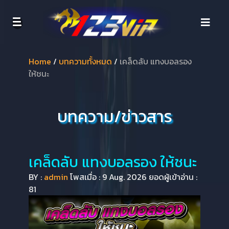
Home
/
บทความทั้งหมด
/
เคล็ดลับ แทงบอลรอง
ให้ชนะ
บทความ/ข่าวสาร
SA
WM
Sexy
Casino
Casino
Gaming
เคล็ดลับ แทงบอลรอง ให้ชนะ
BY :
admin
โพสเมื่อ : 9 Aug. 2026
ยอดผู้เข้าอ่าน :
81