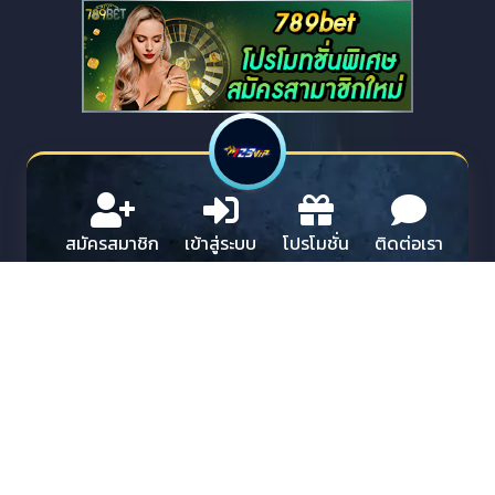
สมัครสมาชิก
เข้าสู่ระบบ
โปรโมชั่น
ติดต่อเรา