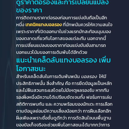
ดูราคาต่อรองและการเปลี่ยนแปลง
ของราคา
การติดตามราคาต่อรองก่อนการแข่งขันถือเป็นอีก
หนึ่ง
เทคนิคแทงบอลรอง
ที่นักพนันควรให้ความสนใจ
เพราะราคาที่เปิดออกมาในช่วงแรกมักสะท้อนมุมมอง
ของตลาดเกี่ยวกับโอกาสของแต่ละทีม นอกจากนี้
การเปลี่ยนแปลงของราคาก่อนแข่งขันยังสามารถ
บอกแนวโน้มของการเดิมพันได้อีกด้วย
แนะนำเคล็ดลับแทงบอลรอง เพิ่ม
โอกาสชนะ
สำหรับเคล็ดลับในการเดิมพันพนัน
บอลรอง
ให้มี
ประสิทธิภาพนั้น สิ่งสำคัญ คือ การยึดข้อมูลเป็นหลัก
และไม่ฝืนสวนกระแสโดยไม่มีเหตุผลรองรับ หากทีม
รองฝั่งหนึ่งมีความได้เปรียบชัดเจนทั้ง ฟอร์มการเล่น
สถิติการพบกัน และ ความพร้อมของนักเตะ การเลือก
ตามข้อมูลย่อมมีความเสี่ยงน้อยกว่า การฝืนเลือกอีก
ฝั่งเพียงเพราะชื่อชั้นดูดีกว่า การตัดสินใจบนพื้นฐาน
ของข้อเท็จจริงจะช่วยเพิ่มโอกาสชนะได้มากกว่าการ