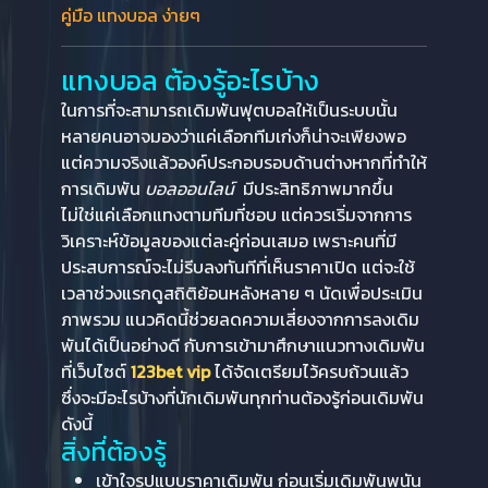
คู่มือ แทงบอล ง่ายๆ
แทงบอล ต้องรู้อะไรบ้าง
ในการที่จะสามารถเดิมพันฟุตบอลให้เป็นระบบนั้น
หลายคนอาจมองว่าแค่เลือกทีมเก่งก็น่าจะเพียงพอ
แต่ความจริงแล้วองค์ประกอบรอบด้านต่างหากที่ทำให้
การเดิมพัน
บอลออนไลน์
มีประสิทธิภาพมากขึ้น
ไม่ใช่แค่เลือกแทงตามทีมที่ชอบ แต่ควรเริ่มจากการ
วิเคราะห์ข้อมูลของแต่ละคู่ก่อนเสมอ เพราะคนที่มี
ประสบการณ์จะไม่รีบลงทันทีที่เห็นราคาเปิด แต่จะใช้
เวลาช่วงแรกดูสถิติย้อนหลังหลาย ๆ นัดเพื่อประเมิน
ภาพรวม แนวคิดนี้ช่วยลดความเสี่ยงจากการลงเดิม
พันได้เป็นอย่างดี กับการเข้ามาศึกษาแนวทางเดิมพัน
ที่เว็บไซต์
123bet vip
ได้จัดเตรียมไว้ครบถ้วนแล้ว
ซึ่งจะมีอะไรบ้างที่นักเดิมพันทุกท่านต้องรู้ก่อนเดิมพัน
ดังนี้
สิ่งที่ต้องรู้
เข้าใจรูปแบบราคาเดิมพัน ก่อนเริ่มเดิมพันพนัน