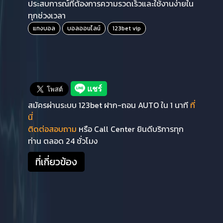
ประสบการณ์ที่ต้องการความรวดเร็วและใช้งานง่ายใน
ทุกช่วงเวลา
แทงบอล
บอลออนไลน์
123bet vip
สมัครผ่านระบบ 123bet ฝาก-ถอน AUTO ใน 1 นาที
ที่
นี่
ติดต่อสอบถาม
หรือ Call Center ยินดีบริการทุก
ท่าน ตลอด 24 ชั่วโมง
ที่เกี่ยวข้อง