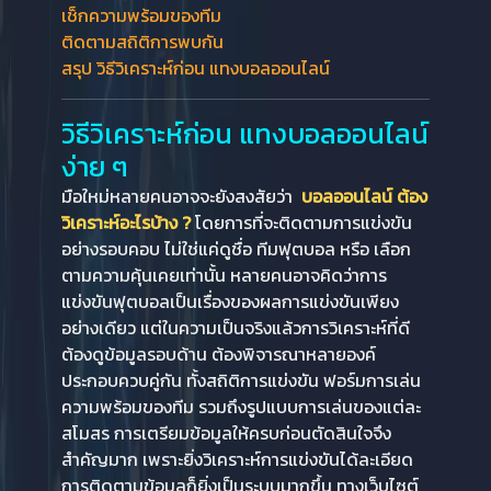
เช็กความพร้อมของทีม
ติดตามสถิติการพบกัน
สรุป วิธีวิเคราะห์ก่อน แทงบอลออนไลน์
วิธีวิเคราะห์ก่อน แทงบอลออนไลน์
ง่าย ๆ
มือใหม่หลายคนอาจจะยังสงสัยว่า
บอลออนไลน์ ต้อง
วิเคราะห์อะไรบ้าง ?
โดยการที่จะติดตามการแข่งขัน
อย่างรอบคอบ ไม่ใช่แค่ดูชื่อ ทีมฟุตบอล หรือ เลือก
ตามความคุ้นเคยเท่านั้น หลายคนอาจคิดว่าการ
แข่งขันฟุตบอลเป็นเรื่องของผลการแข่งขันเพียง
อย่างเดียว แต่ในความเป็นจริงแล้วการวิเคราะห์ที่ดี
ต้องดูข้อมูลรอบด้าน ต้องพิจารณาหลายองค์
ประกอบควบคู่กัน ทั้งสถิติการแข่งขัน ฟอร์มการเล่น
ความพร้อมของทีม รวมถึงรูปแบบการเล่นของแต่ละ
สโมสร การเตรียมข้อมูลให้ครบก่อนตัดสินใจจึง
สำคัญมาก เพราะยิ่งวิเคราะห์การแข่งขันได้ละเอียด
การติดตามข้อมูลก็ยิ่งเป็นระบบมากขึ้น ทางเว็บไซต์