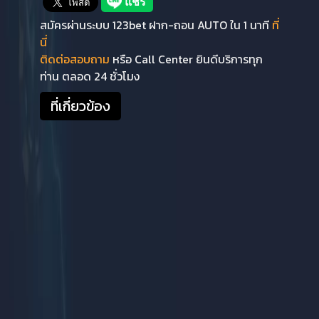
สมัครผ่านระบบ 123bet ฝาก-ถอน AUTO ใน 1 นาที
ที่
นี่
ติดต่อสอบถาม
หรือ Call Center ยินดีบริการทุก
ท่าน ตลอด 24 ชั่วโมง
ที่เกี่ยวข้อง