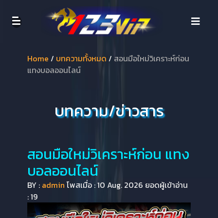
Home
/
บทความทั้งหมด
/
สอนมือใหม่วิเคราะห์ก่อน
แทงบอลออนไลน์
บทความ/ข่าวสาร
SA
WM
Sexy
Casino
Casino
Gaming
สอนมือใหม่วิเคราะห์ก่อน แทง
บอลออนไลน์
BY :
admin
โพสเมื่อ : 10 Aug. 2026
ยอดผู้เข้าอ่าน
: 19