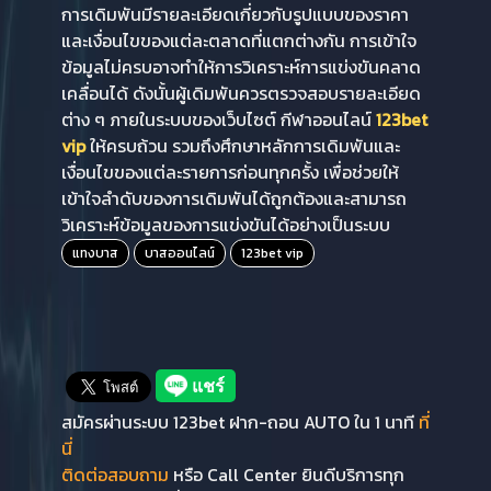
การเดิมพันมีรายละเอียดเกี่ยวกับรูปแบบของราคา
และเงื่อนไขของแต่ละตลาดที่แตกต่างกัน การเข้าใจ
ข้อมูลไม่ครบอาจทำให้การวิเคราะห์การแข่งขันคลาด
เคลื่อนได้ ดังนั้นผู้เดิมพันควรตรวจสอบรายละเอียด
ต่าง ๆ ภายในระบบของเว็บไซต์ กีฬาออนไลน์
123bet
vip
ให้ครบถ้วน รวมถึงศึกษาหลักการเดิมพันและ
เงื่อนไขของแต่ละรายการก่อนทุกครั้ง เพื่อช่วยให้
เข้าใจลำดับของการเดิมพันได้ถูกต้องและสามารถ
วิเคราะห์ข้อมูลของการแข่งขันได้อย่างเป็นระบบ
แทงบาส
บาสออนไลน์
123bet vip
สมัครผ่านระบบ 123bet ฝาก-ถอน AUTO ใน 1 นาที
ที่
นี่
ติดต่อสอบถาม
หรือ Call Center ยินดีบริการทุก