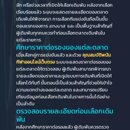
ลีก หรือช่วงเวลาที่เปิดให้เลือกเดิมพัน หลังจากเลือก
เรียบร้อยแล้ว ระบบจะแสดงรายละเอียดของตลาด
เดิมพันให้พิจารณา การเลือกทีมแข่งขันถือเป็นขั้น
ตอนแรกของการ
แทงบาส
และ เป็นพื้นฐานสำคัญที่
ผู้เดิมพันทุกคนควรทำก่อนเลือกตลาดเดิมพันใน
แต่ละรายการ
ศึกษาราคาต่อรองของแต่ละตลาด
เมื่อเลือกคู่การแข่งขันแล้ว และด้วย
คุณสมบัติพนัน
กีฬาออนไลน์เว็บตรง
ระบบจะแสดงราคาต่อรองของ
แต่ละตลาดให้ตรวจสอบ ผู้เดิมพันสามารถพิจารณา
รายละเอียดของราคาและรูปแบบการเดิมพันที่เปิดให้
เลือกได้ทันที ขั้นตอนนี้เป็นส่วนสำคัญที่ช่วยให้เข้าใจ
ความแตกต่างของแต่ละตลาด และสามารถเปรียบ
เทียบข้อมูลก่อนเลือกเดิมพันในรายการนั้นได้อย่าง
เป็นลำดับ
ตรวจสอบรายละเอียดก่อนเลือกเดิม
พัน
หลังจากศึกษาราคาต่อรองแล้ว ผู้เดิมพันควรตรวจ