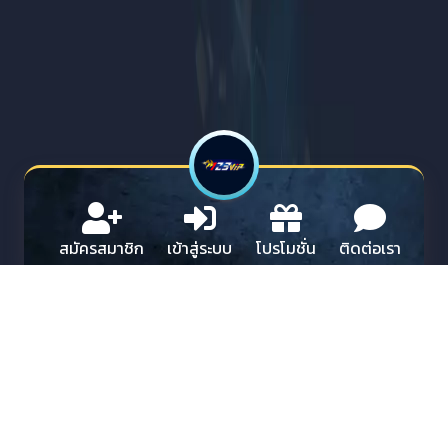
สมัครสมาชิก
เข้าสู่ระบบ
โปรโมชั่น
ติดต่อเรา