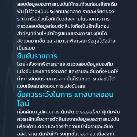
สอบข้อมูลของการแข่งขันให้ครบถ้วนก่อนเลือกเดิม
พัน ไม่ว่าจะเป็นประเภทของตลาด รายละเอียดของ
ราคา หรือเงื่อนไขที่เกี่ยวข้องภายในรายการ การ
ตรวจสอบข้อมูลก่อนตัดสินใจถือเป็นอีกขั้นตอน
สำคัญที่ช่วยให้เข้าใจรูปแบบของการแข่งขันได้
ชัดเจนมากขึ้น และสามารถพิจารณาข้อมูลได้อย่าง
เป็นระบบ
ยืนยันรายการ
โดยหลังจากพิจารณาและตรวจสอบข้อมูลของทีม
แข่งขัน ประเภทของตลาด และรายละเอียดทั้งหมดให้
ทำการยืนยันรายการ จากนั้นก็รับชมการแข่งขันได้
แบบเรียลไทม์จนจบการแข่งขันเลย
ข้อควรระวังในการ แทงบาสออน
ไลน์
ก่อนศึกษารูปแบบการเดิมพัน
บาสออนไลน์
ผู้เดิมพัน
ควรหลีกเลี่ยงการตัดสินใจจากข้อมูลของการแข่งขัน
เพียงด้านเดียว และควรทำความเข้าใจรายละเอียด
ของตลาดเดิมพันให้ครบทุกขั้นตอนก่อน เนื่องจาก