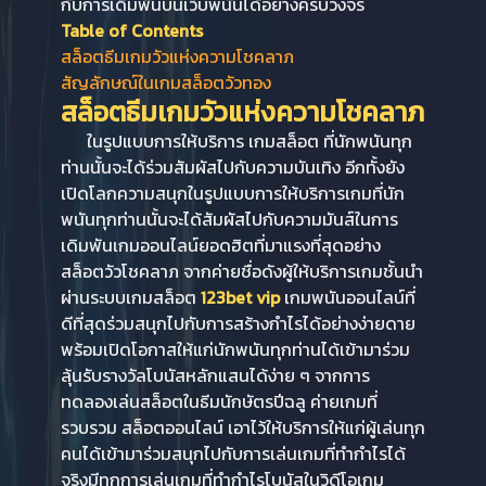
กับการเดิมพันบนเว็บพนันได้อย่างครบวงจร
Table of Contents
สล็อตธีมเกมวัวแห่งความโชคลาภ
สัญลักษณ์ในเกมสล็อตวัวทอง
สล็อตธีมเกมวัวแห่งความโชคลาภ
ในรูปแบบการให้บริการ เกมสล็อต ที่นักพนันทุก
ท่านนั้นจะได้ร่วมสัมผัสไปกับความบันเทิง อีกทั้งยัง
เปิดโลกความสนุกในรูปแบบการให้บริการเกมที่นัก
พนันทุกท่านนั้นจะได้สัมผัสไปกับความมันส์ในการ
เดิมพันเกมออนไลน์ยอดฮิตที่มาแรงที่สุดอย่าง
สล็อตวัวโชคลาภ จากค่ายชื่อดังผู้ให้บริการเกมชั้นนำ
ผ่านระบบเกมสล็อต
123
bet vip
เกมพนันออนไลน์ที่
ดีที่สุดร่วมสนุกไปกับการสร้างกำไรได้อย่างง่ายดาย
พร้อมเปิดโอกาสให้แก่นักพนันทุกท่านได้เข้ามาร่วม
ลุ้นรับรางวัลโบนัสหลักแสนได้ง่าย ๆ จากการ
ทดลองเล่นสล็อตในธีมนักษัตรปีฉลู ค่ายเกมที่
รวบรวม สล็อตออนไลน์ เอาไว้ให้บริการให้แก่ผู้เล่นทุก
คนได้เข้ามาร่วมสนุกไปกับการเล่นเกมที่ทำกำไรได้
จริงมีทุกการเล่นเกมที่ทำกำไรโบนัสในวิดีโอเกม