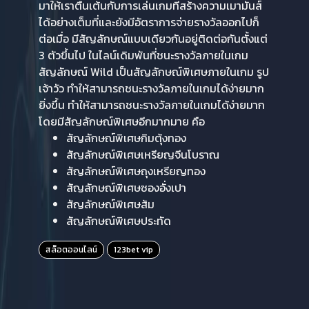
มาให้เราตื่นเต้นกับการเล่นเกมที่สร้างความเมามันส์
ได้อย่างเต็มที่และยังมีอัตราการจ่ายรางวัลออกไปก็
ต่อเมื่อ มีสัญลักษณ์แบบเดียวกันอยู่ติดต่อกันตั้งแต่
3 ตัวขึ้นไป ในไลน์เดิมพันที่ชนะรางวัลภายในเกม
สัญลักษณ์ Wild เป็นสัญลักษณ์พิเศษภายในเกม รูป
เจ้าวัว ทำให้สามารถชนะรางวัลภายในเกมได้ง่ายมาก
ยิ่งขึ้น ทำให้สามารถชนะรางวัลภายในเกมได้ง่ายมาก
โดยมีสัญลักษณ์พิเศษอีกมากมาย คือ
สัญลักษณ์พิเศษกิมตุ้งทอง
สัญลักษณ์พิเศษเหรียญจีนโบราณ
สัญลักษณ์พิเศษถุงเหรียญทอง
สัญลักษณ์พิเศษซองอั่งเปา
สัญลักษณ์พิเศษส้ม
สัญลักษณ์พิเศษประทัด
สล็อตออนไลน์
123bet vip