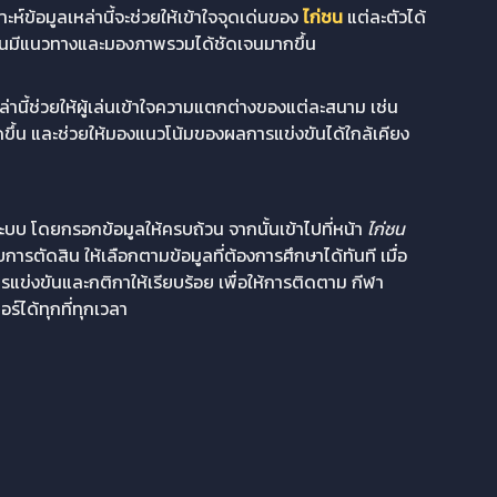
์ข้อมูลเหล่านี้จะช่วยให้เข้าใจจุดเด่นของ
ไก่ชน
แต่ละตัวได้
งขันมีแนวทางและมองภาพรวมได้ชัดเจนมากขึ้น
นี้ช่วยให้ผู้เล่นเข้าใจความแตกต่างของแต่ละสนาม เช่น
ียดขึ้น และช่วยให้มองแนวโน้มของผลการแข่งขันได้ใกล้เคียง
บ โดยกรอกข้อมูลให้ครบถ้วน จากนั้นเข้าไปที่หน้า
ไก่ชน
ัดสิน ให้เลือกตามข้อมูลที่ต้องการศึกษาได้ทันที เมื่อ
แข่งขันและกติกาให้เรียบร้อย เพื่อให้การติดตาม กีฬา
ร์ได้ทุกที่ทุกเวลา