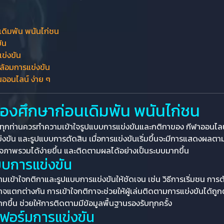
อนเดิมพัน พนันไก่ชน
ัน
AE
ข่งขัน
Dream
Pretty
Sexy
อมการแข่งขัน
Gaming
Gaming
ชนออนไลน์ ง่าย ๆ
่ต้องศึกษาก่อนเดิมพัน พนันไก่ชน
ทุกท่านควรทำความเข้าใจรูปแบบการแข่งขันและกติกาของ กีฬาออนไลน์ ให
ขัน และรูปแบบการตัดสิน เมื่อการแข่งขันเริ่มขึ้นจะมีการแสดงผลตาม
ข้าใจภาพรวมได้ง่ายขึ้น และติดตามผลได้อย่างเป็นระบบมากขึ้น
บบการแข่งขัน
มเข้าใจกติกาและรูปแบบการแข่งขันให้ชัดเจน เช่น วิธีการเริ่มชน กา
อาจแตกต่างกัน การเข้าใจกติกาจะช่วยให้ผู้เล่นติดตามการแข่งขันได
Allbet
123BETVIP
Evo
ากขึ้น ช่วยให้การติดตามมีข้อมูลพื้นฐานรองรับทุกครั้ง
Gaming
ะฟอร์มการแข่งขัน