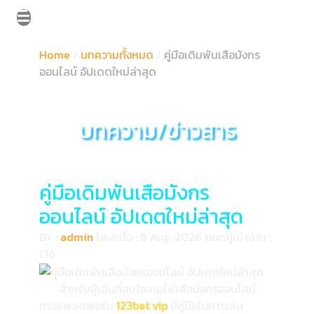
Home
/
บทความทั้งหมด
/
คู่มือเดิมพันเสือมังกร
ออนไลน์ อัปเดตใหม่ล่าสุด
บทความ/ข่าวสาร
SA
WM
Sexy
คู่มือเดิมพันเสือมังกร
Casino
Casino
Gaming
ออนไลน์ อัปเดตใหม่ล่าสุด
BY :
admin
โพสเมื่อ : 8 Aug. 2026
ยอดผู้เข้าอ่าน :
176
สำหรับผู้เล่นที่สนใจเกมไพ่เสือมังกรออนไลน์
ทางแพลตฟอร์ม
123bet vip
มีคู่มือในการเล่น