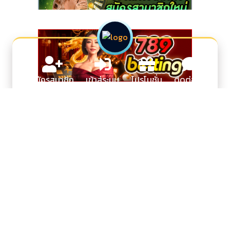
สมัครสมาชิก
เข้าสู่ระบบ
โปรโมชั่น
ติดต่อเรา