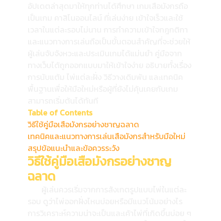
อัปเดตล่าสุดมาให้ทุกท่านได้ศึกษา เกมเสือมังกรถือ
AE Sexy
เป็นเกม คาสิโนออนไลน์ ที่เล่นง่าย เข้าใจเร็วและใช้
Dream
Pretty
เวลาในแต่ละรอบไม่นาน การทำความเข้าใจกฎกติกา
Gaming
Gaming
และแนวทางการเล่นถือเป็นขั้นตอนสำคัญที่จะช่วยให้
ผู้เล่นจับจังหวะและประเมินเกมได้แม่นยำ คู่มือจาก
ทางเว็บได้ถูกออกแบบมาให้เข้าใจง่าย อธิบายทั้งเรื่อง
การนับแต้ม ไพ่แต่ละฝั่ง วิธีวางเดิมพัน และเทคนิค
พื้นฐานเพื่อให้มือใหม่หรือผู้ที่ยังไม่คุ้นเคยกับเกม
สามารถเริ่มต้นได้ทันที
Table of Contents
วิธีใช้คู่มือเสือมังกรอย่างชาญฉลาด
เทคนิคและแนวทางการเล่นเสือมังกรสำหรับมือใหม่
Allbet
สรุปข้อแนะนำและข้อควรระวัง
Evo
วิธีใช้คู่มือเสือมังกรอย่างชาญ
123BETVIP
Gaming
ฉลาด
ผู้เล่นควรเริ่มจากการสังเกตรูปแบบไพ่ในแต่ละ
รอบ ดูว่าไพ่ออกฝั่งไหนบ่อยหรือมีแนวโน้มอย่างไร
การวิเคราะห์ความน่าจะเป็นและเค้าไพ่ที่เกิดขึ้นบ่อย ๆ