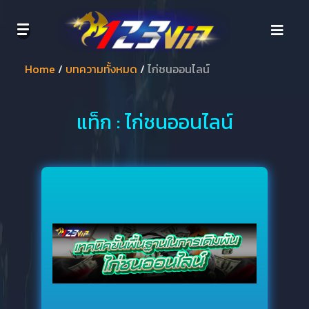
Home
/
บทความทั้งหมด
/
ไก่ชนออนไลน์
แท็ก : ไก่ชนออนไลน์
SA
WM
Sexy
Casino
Casino
Gaming