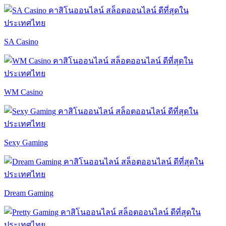
SA Casino
WM Casino
Sexy Gaming
Dream Gaming