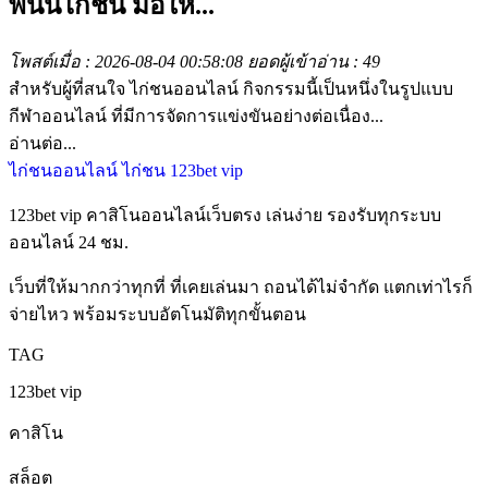
พนันไก่ชน มือให...
โพสต์เมื่อ : 2026-08-04 00:58:08
ยอดผู้เข้าอ่าน : 49
สำหรับผู้ที่สนใจ ไก่ชนออนไลน์ กิจกรรมนี้เป็นหนึ่งในรูปแบบ
กีฬาออนไลน์ ที่มีการจัดการแข่งขันอย่างต่อเนื่อง...
อ่านต่อ...
ไก่ชนออนไลน์
ไก่ชน
123bet vip
123bet vip คาสิโนออนไลน์เว็บตรง เล่นง่าย รองรับทุกระบบ
ออนไลน์ 24 ชม.
เว็บที่ให้มากกว่าทุกที่ ที่เคยเล่นมา ถอนได้ไม่จำกัด แตกเท่าไรก็
จ่ายไหว พร้อมระบบอัตโนมัติทุกขั้นตอน
TAG
123bet vip
คาสิโน
สล็อต