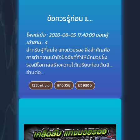
AE Sexy
Dream
Pretty
ข้อควรรู้ก่อน แ...
Gaming
Gaming
โพสต์เมื่อ : 2026-08-05 17:48:09
ยอดผู้
เข้าอ่าน : 4
สำหรับผู้ที่สนใจ แทงมวยรอง สิ่งสำคัญคือ
การทำความเข้าใจปัจจัยที่ทำให้นักมวยฝั่ง
รองมีโอกาสสร้างความได้เปรียบก่อนตัดสิน
ใจเลือ...
อ่านต่อ...
123bet vip
แทงมวย
มวยรอง
Allbet
Evo
123BETVIP
Gaming