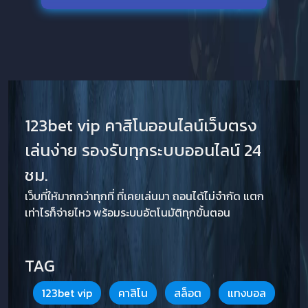
123bet vip คาสิโนออนไลน์เว็บตรง
เล่นง่าย รองรับทุกระบบออนไลน์ 24
ชม.
เว็บที่ให้มากกว่าทุกที่ ที่เคยเล่นมา ถอนได้ไม่จำกัด แตก
เท่าไรก็จ่ายไหว พร้อมระบบอัตโนมัติทุกขั้นตอน
TAG
123bet vip
คาสิโน
สล็อต
แทงบอล