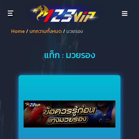
Home
/
บทความทั้งหมด
/
มวยรอง
แท็ก : มวยรอง
SA
WM
Sexy
Casino
Casino
Gaming