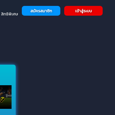
สมัครสมาชิก
เข้าสู่ระบบ
สิทธิพิเศษ