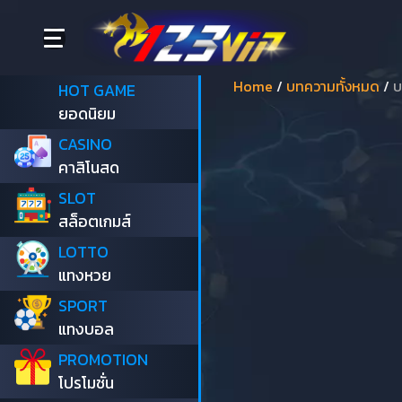
Home
/
บทความทั้งหมด
/
บ
HOT GAME
ยอดนิยม
CASINO
คาสิโนสด
SLOT
สล็อตเกมส์
LOTTO
แทงหวย
SPORT
แทงบอล
PROMOTION
โปรโมชั่น