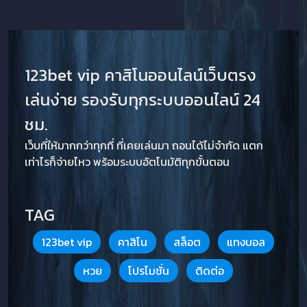
123bet vip คาสิโนออนไลน์เว็บตรง
เล่นง่าย รองรับทุกระบบออนไลน์ 24
ชม.
เว็บที่ให้มากกว่าทุกที่ ที่เคยเล่นมา ถอนได้ไม่จำกัด แตก
เท่าไรก็จ่ายไหว พร้อมระบบอัตโนมัติทุกขั้นตอน
TAG
123bet vip
คาสิโน
สล็อต
แทงบอล
หวย
โปรโมชั่น
ติดต่อ