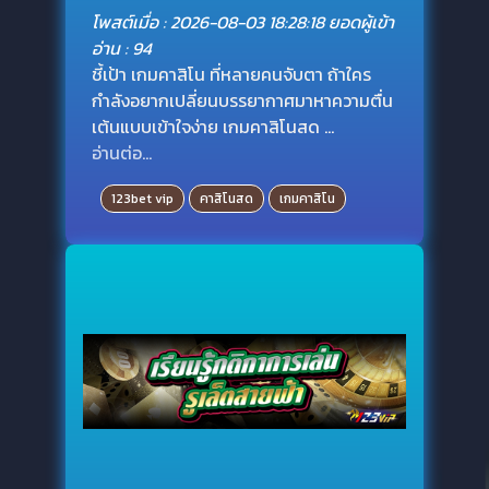
โพสต์เมื่อ : 2026-08-03 18:28:18
ยอดผู้เข้า
อ่าน : 94
ชี้เป้า เกมคาสิโน ที่หลายคนจับตา ถ้าใคร
กำลังอยากเปลี่ยนบรรยากาศมาหาความตื่น
เต้นแบบเข้าใจง่าย เกมคาสิโนสด ...
อ่านต่อ...
123bet vip
คาสิโนสด
เกมคาสิโน