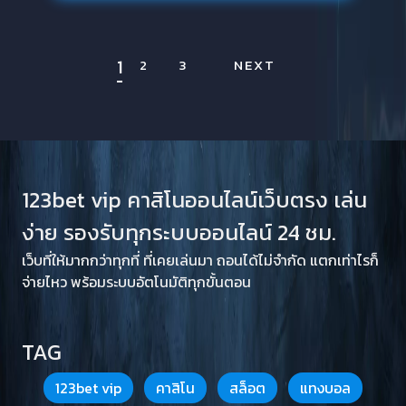
1
2
3
NEXT
123bet vip คาสิโนออนไลน์เว็บตรง เล่น
ง่าย รองรับทุกระบบออนไลน์ 24 ชม.
เว็บที่ให้มากกว่าทุกที่ ที่เคยเล่นมา ถอนได้ไม่จำกัด แตกเท่าไรก็
จ่ายไหว พร้อมระบบอัตโนมัติทุกขั้นตอน
TAG
123bet vip
คาสิโน
สล็อต
แทงบอล