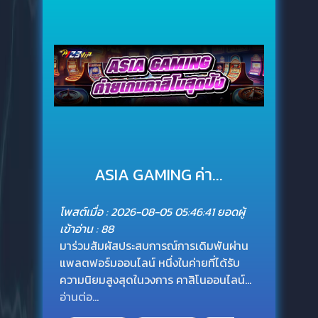
ASIA GAMING ค่า...
โพสต์เมื่อ : 2026-08-05 05:46:41
ยอดผู้
เข้าอ่าน : 88
มาร่วมสัมผัสประสบการณ์การเดิมพันผ่าน
แพลตฟอร์มออนไลน์ หนึ่งในค่ายที่ได้รับ
ความนิยมสูงสุดในวงการ คาสิโนออนไลน์
ต้องยกให้ ...
อ่านต่อ...