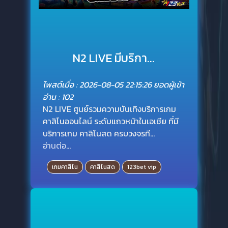
N2 LIVE มีบริกา...
โพสต์เมื่อ : 2026-08-05 22:15:26
ยอดผู้เข้า
อ่าน : 102
N2 LIVE ศูนย์รวมความบันเทิงบริการเกม
คาสิโนออนไลน์ ระดับแถวหน้าในเอเชีย ที่มี
บริการเกม คาสิโนสด ครบวงจรที...
อ่านต่อ...
เกมคาสิโน
คาสิโนสด
123bet vip