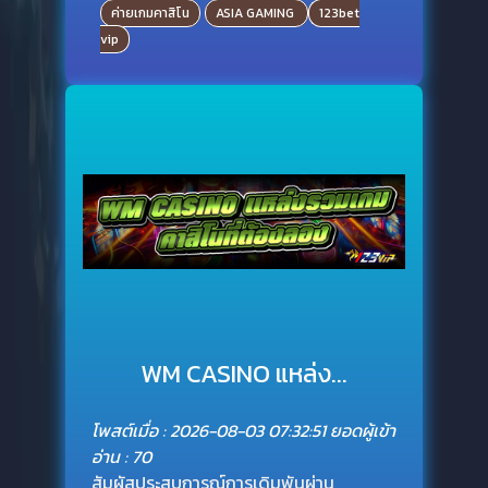
ค่ายเกมคาสิโน
ASIA GAMING
123bet
vip
WM CASINO แหล่ง...
โพสต์เมื่อ : 2026-08-03 07:32:51
ยอดผู้เข้า
อ่าน : 70
สัมผัสประสบการณ์การเดิมพันผ่าน