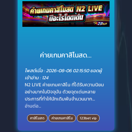
ค่ายเกมคาสิโนสด...
โพสต์เมื่อ : 2026-08-06 02:15:50
ยอดผู้
เข้าอ่าน : 124
N2 LIVE ค่ายเกมคาสิโน ที่ได้รับความนิยม
อย่างมากในปัจจุบัน ด้วยจุดเด่นหลาย
ประการที่ทำให้นักเดิมพันจำนวนมาก...
อ่านต่อ...
คาสิโนสด
ค่ายเกมคาสิโน
123bet vip