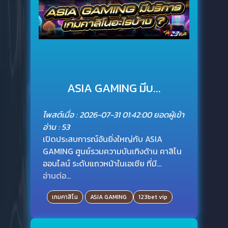
ASIA GAMING มีบ...
โพสต์เมื่อ : 2026-07-31 01:42:00
ยอดผู้เข้า
อ่าน : 53
เปิดประสบการณ์อันยิ่งใหญ่กับ ASIA
GAMING ศูนย์รวมความบันเทิงด้าน คาสิโน
ออนไลน์ ระดับแถวหน้าในเอเชีย ที่มี...
อ่านต่อ...
เกมคาสิโน
ASIA GAMING
123bet vip