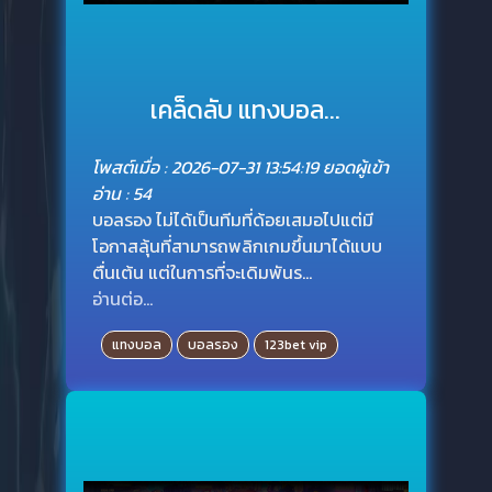
เคล็ดลับ แทงบอล...
โพสต์เมื่อ : 2026-07-31 13:54:19
ยอดผู้เข้า
อ่าน : 54
บอลรอง ไม่ได้เป็นทีมที่ด้อยเสมอไปแต่มี
โอกาสลุ้นที่สามารถพลิกเกมขึ้นมาได้แบบ
ตื่นเต้น แต่ในการที่จะเดิมพันร...
อ่านต่อ...
แทงบอล
บอลรอง
123bet vip